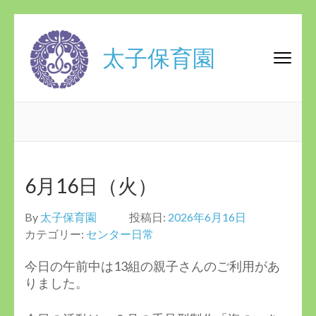
コ
ン
太子保育園
テ
ン
ツ
へ
ス
キ
ッ
プ
6月16日（火）
(Enter
を
By
太子保育園
投稿日:
2026年6月16日
押
カテゴリー:
センター日常
す)
今日の午前中は13組の親子さんのご利用があ
りました。