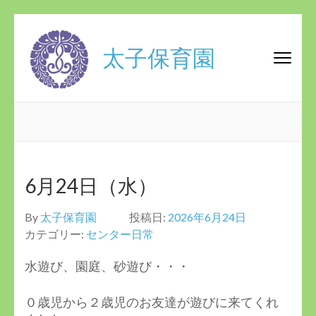
コ
ン
太子保育園
テ
ン
ツ
へ
ス
キ
ッ
プ
6月24日（水）
(Enter
を
By
太子保育園
投稿日:
2026年6月24日
押
カテゴリー:
センター日常
す)
水遊び、園庭、砂遊び・・・
０歳児から２歳児のお友達が遊びに来てくれ