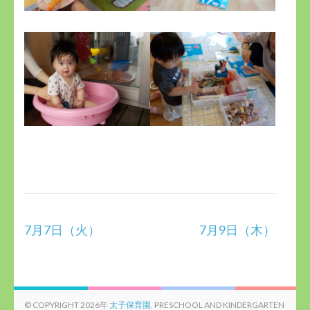
投
7月7日（火）
7月9日（木）
稿
ナ
ビ
ゲ
© COPYRIGHT 2026年
太子保育園
. PRESCHOOL AND KINDERGARTEN