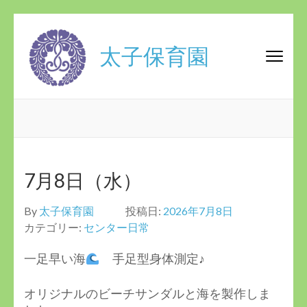
コ
ン
太子保育園
テ
ン
ツ
へ
ス
キ
ッ
プ
7月8日（水）
(Enter
を
By
太子保育園
投稿日:
2026年7月8日
押
カテゴリー:
センター日常
す)
一足早い海
手足型身体測定♪
オリジナルのビーチサンダルと海を製作しま